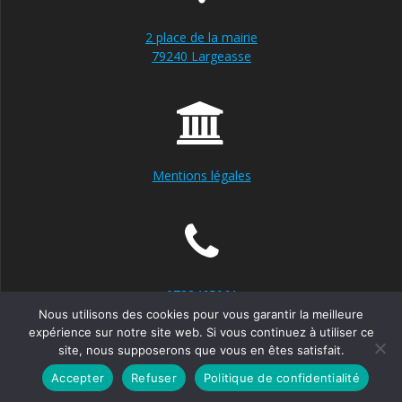
2 place de la mairie
79240 Largeasse
Mentions légales
0782465061
Nous utilisons des cookies pour vous garantir la meilleure
expérience sur notre site web. Si vous continuez à utiliser ce
site, nous supposerons que vous en êtes satisfait.
© 2026 FAVRELIERE SYLVAIN Pâtissier79. Construit avec
WordPress et le
thème Mesmerize
Accepter
Refuser
Politique de confidentialité