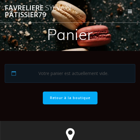
Passer
FAVRELIERE
SYLVAIN
au
PÂTISSIER79
contenu
Panier
Votre panier est actuellement vide.
Retour à la boutique