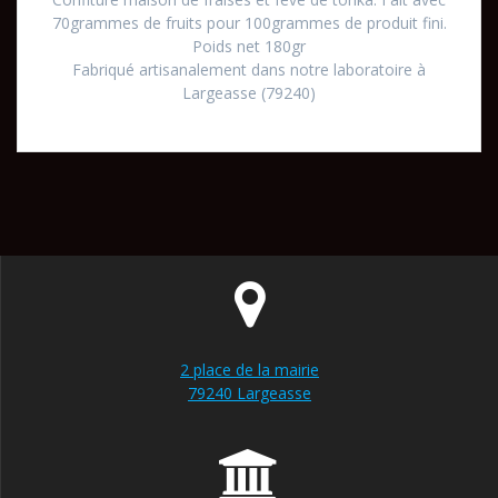
70grammes de fruits pour 100grammes de produit fini.
Poids net 180gr
Fabriqué artisanalement dans notre laboratoire à
Largeasse (79240)
2 place de la mairie
79240 Largeasse