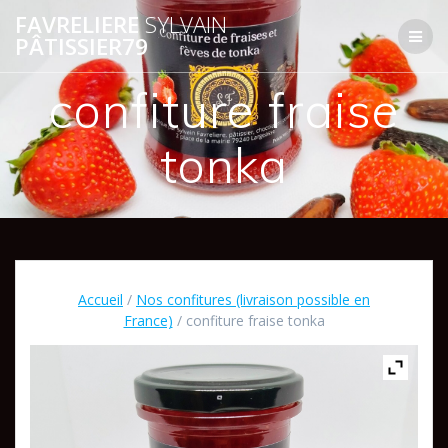
Passer
FAVRELIERE
SYLVAIN
au
PÂTISSIER79
contenu
confiture fraise
tonka
Accueil
/
Nos confitures (livraison possible en
France)
/ confiture fraise tonka