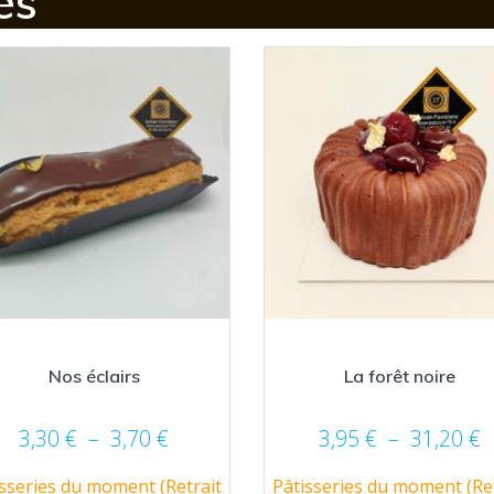
es
Nos éclairs
La forêt noire
Plage
P
3,30
€
–
3,70
€
3,95
€
–
31,20
€
de
d
sseries du moment (Retrait
Pâtisseries du moment (Ret
prix :
p