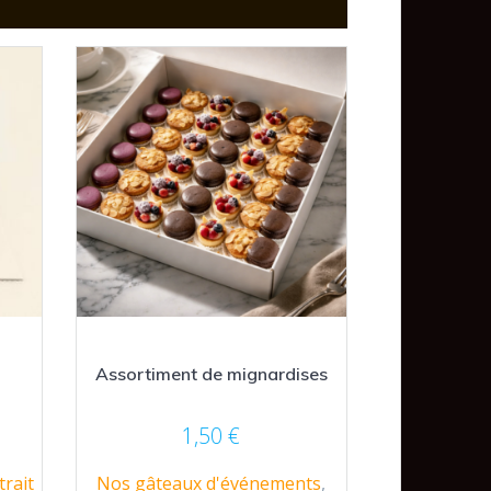
Assortiment de mignardises
lage
1,50
€
e
rait
Nos gâteaux d'événements
,
rix :