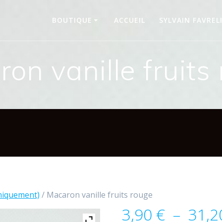
BOUTIQUE
ACCUEIL
SYLVAIN FAVREL
on vanille fruits
uniquement)
/ Macaron vanille fruits rouge
3,90
€
–
31,