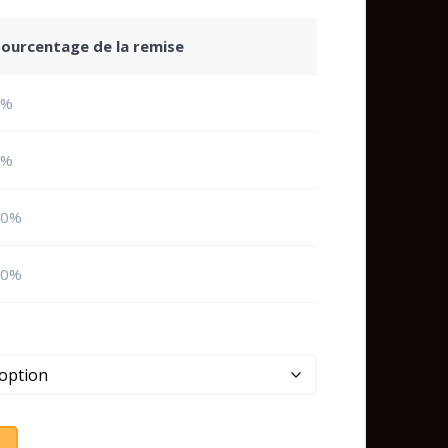
de
prix :
3,90 €
ourcentage de la remise
à
31,20 €
0%
6%
10%
20%