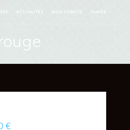
IERE
ACTUALITÉS
MON COMPTE
PANIER
 rouge
Plage
20
€