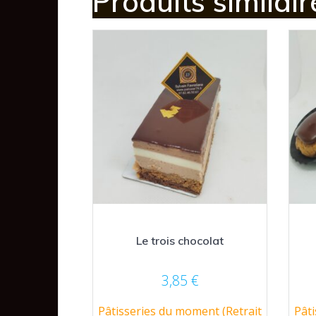
Produits similair
Le trois chocolat
3,85
€
Pâtisseries du moment (Retrait
Pâti