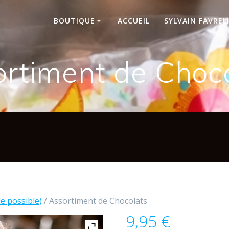
BOUTIQUE
ACCUEIL
SYLVAIN FAVREL
rtiment de Choc
le possible)
/ Assortiment de Chocolats
9,95
€