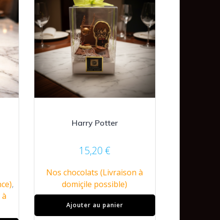
Harry Potter
15,20
€
.
Nos chocolats (Livraison à
nce)
,
domiçile possible)
 à
Ajouter au panier