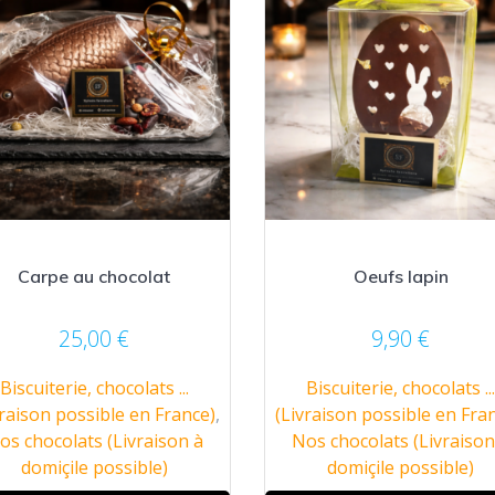
Carpe au chocolat
Oeufs lapin
25,00
€
9,90
€
Biscuiterie, chocolats ...
Biscuiterie, chocolats ..
vraison possible en France)
,
(Livraison possible en Fra
os chocolats (Livraison à
Nos chocolats (Livraison
domiçile possible)
domiçile possible)