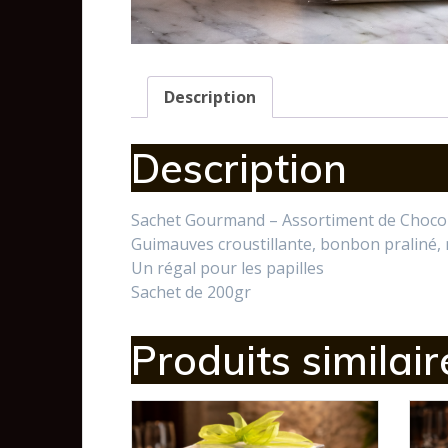
Description
Description
Sachet Gourmand – Assortiment de Chocol
Guimauves croustillante, bonbon praliné
Un régal pour les papilles
Sachet de 200gr
Produits similair