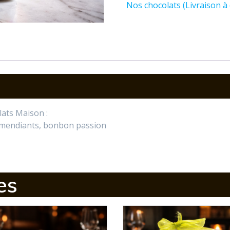
Nos chocolats (Livraison à 
ats Maison :
, mendiants, bonbon passion
es