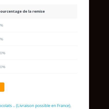
ourcentage de la remise
0%
6%
10%
20%
ocolats ... (Livraison possible en France)
,