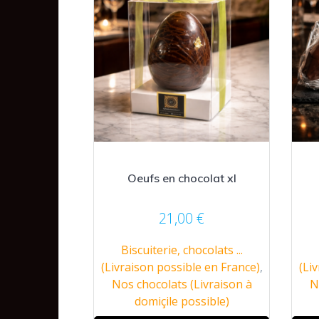
Oeufs en chocolat xl
21,00
€
Biscuiterie, chocolats ...
(Livraison possible en France)
,
(Li
Nos chocolats (Livraison à
N
domiçile possible)