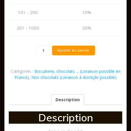
101 - 200
10%
201 - 1000
20%
quantité
Ajouter au panier
de
Carpe
au
Catégories :
Biscuiterie, chocolats ... (Livraison possible en
chocolat
France)
,
Nos chocolats (Livraison à domiçile possible)
Description
Description