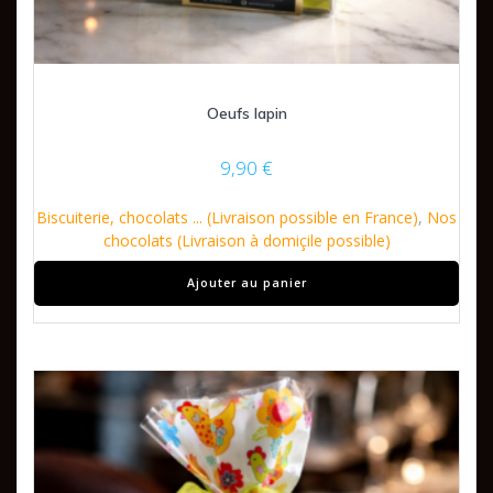
Oeufs lapin
9,90
€
Biscuiterie, chocolats ... (Livraison possible en France)
,
Nos
chocolats (Livraison à domiçile possible)
Ajouter au panier