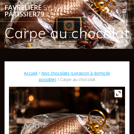
Passer
FAVRELIERE
SYLVAIN
au
PÂTISSIER79
contenu
Carpe au chocolat
Accueil
/
Nos chocolats (Livraison à domiçile
possible)
/ Carpe au chocolat